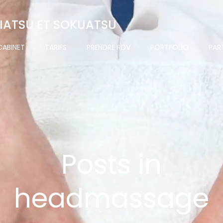
HIATSU ET SOKUATSU
CABINET
TARIFS
PRENDRE RDV
PORTFOLIO
PAR
Posts in
headmassage